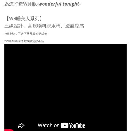
W
-
wonderful tonight
-
為您打造
睡眠
W9睡美人
【
系列】
三線設計、高規物料親水棉、透氣涼感
*僅上墊，不含下墊及其他促成物
*W系列為購物商城限定款產品